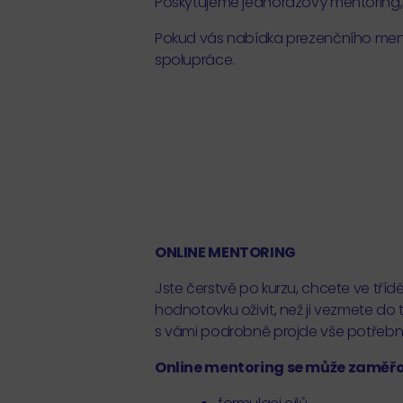
Poskytujeme jednorázový mentoring, 
Pokud vás nabídka prezenčního ment
spolupráce.
ONLINE MENTORING
Jste čerstvě po kurzu, chcete ve třídě
hodnotovku oživit, než ji vezmete do 
s vámi podrobně projde vše potřebné 
Online mentoring se může zaměřo