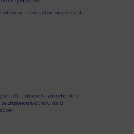
 školy či učitelů.
ší informace a představíme možnosti
 jste delší dobu po kurzu a chcete si
u
se zkušenou lektorkou, která
průběh.