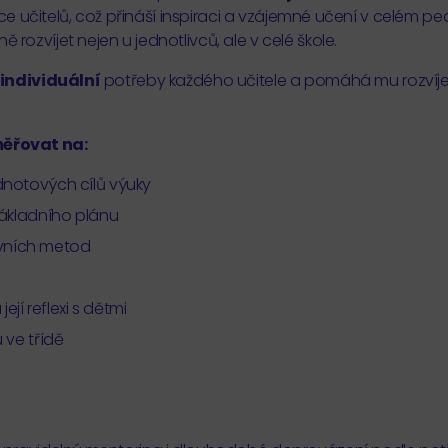
íce učitelů, což přináší inspiraci a vzájemné učení v celém 
ozvíjet nejen u jednotlivců, ale v celé škole.
individuální
potřeby každého učitele a pomáhá mu rozvíje
ěřovat na:
dnotových cílů výuky
základního plánu
tivních metod
ejí reflexi s dětmi
 ve třídě