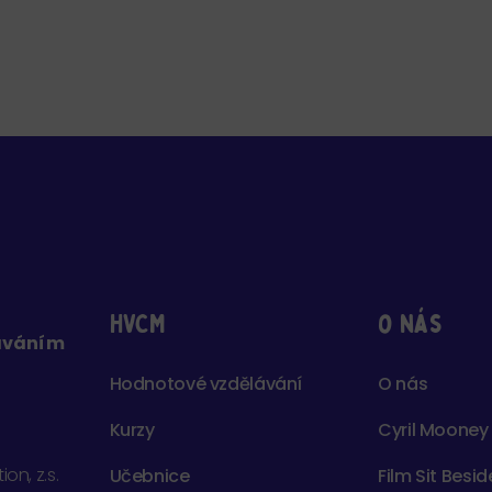
HVCM
o nás
láváním
Hodnotové vzdělávání
O nás
Kurzy
Cyril Mooney
on, z.s.
Učebnice
Film Sit Besi