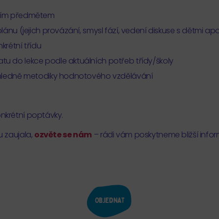
acím předmětem
lánu (jejich provázání, smysl fází, vedení diskuse s dětmi ap
krétní třídu
u do lekce podle aktuálních potřeb třídy/školy
 ohledně metodiky hodnotového vzdělávání
krétní poptávky.
 zaujala,
ozvěte se nám
– rádi vám poskytneme bližší inf
Objednat