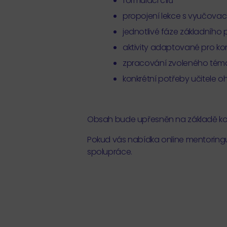
formulaci cílů
propojení lekce s vyučov
jednotlivé fáze základního p
aktivity adaptované pro kon
zpracování zvoleného témat
konkrétní potřeby učitele
Obsah bude upřesněn na základě kon
Pokud vás nabídka online mentoringu
spolupráce.