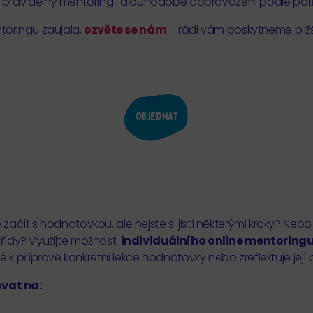
pravidelný mentoring i dlouhodobé doprovázení podle potřeb
oringu zaujala,
ozvěte se nám
– rádi vám poskytneme bliž
Objednat
 začít s hodnotovkou, ale nejste si jistí některými kroky? Nebo
třídy? Využijte možnosti
individuálního online mentoring
k přípravě konkrétní lekce hodnotovky nebo zreflektuje její 
vat na: