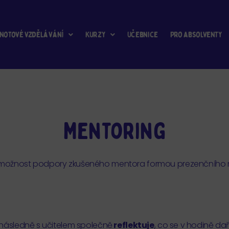
notové vzdělávání
Kurzy
Učebnice
Pro absolventy
Mentoring
 možnost podpory zkušeného mentora formou prezenčního 
 následně s učitelem společně
reflektuje
, co se v hodině daři