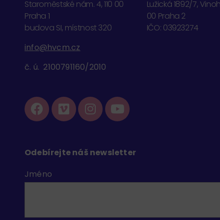
Staroměstské nám. 4, 110 00
Lužická 1892/7, Vino
Praha 1
00 Praha 2
budova SI, místnost 320
IČO: 03923274
info@hvcm.cz
č. ú. 2100791160/2010
Odebírejte náš newsletter
Jméno