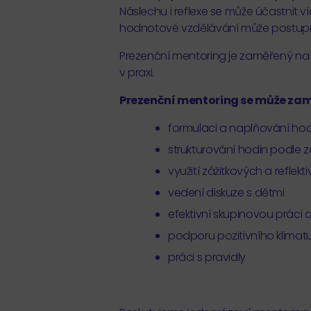
Náslechu i reflexe se může účastnit v
hodnotové vzdělávání může postupně r
Prezenční mentoring je zaměřený na
v praxi.
Prezenční mentoring se může zam
formulaci a naplňování ho
strukturování hodin podle 
využití zážitkových a reflek
vedení diskuze s dětmi
efektivní skupinovou práci a j
podporu pozitivního klimatu
práci s pravidly